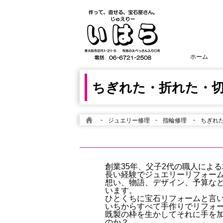
ホーム
ちぎれた・折れた・
-
-
-
ジュエリー修理
指輪修理
ちぎれ
創業35年、父子2代の職人によ
長い経験でジュエリーリフォーム
想い、物語、デザイン、予算な
います。
ひとくちに宝石リフォームと言
いちからすべて手作りでリフォ
既製の枠を生かしてそれに手を
のか？