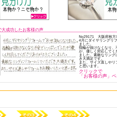
で大成功したお客様の声
No29171 大阪府枚
4月にダイヤリングリ
ました。
指輪が抜けなくなり、
が、優しく対応してく
ました。素敵なリング
き大満足です。
また、サイズ直しやリ
と思います。
クリックで
「お客様の声」ペ