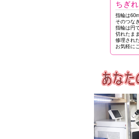
ちぎれ
指輪は6
そのつな
指輪は円
切れたま
修理され
お気軽に