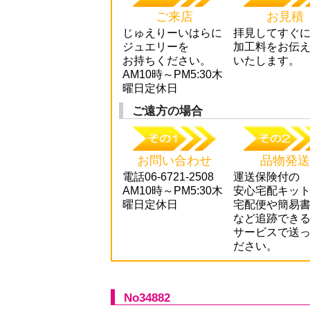
ご来店
お見積
じゅえりーいはらに
拝見してすぐ
ジュエリーを
加工料をお伝
お持ちください。
いたします。
AM10時～PM5:30木
曜日定休日
ご遠方の場合
お問い合わせ
品物発送
電話06-6721-2508
運送保険付の
AM10時～PM5:30木
安心宅配キッ
曜日定休日
宅配便や簡易
など追跡でき
サービスで送
ださい。
No34882