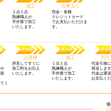
加工
出来上り
に
１点１点
現金・各種
え
熟練職人が
クレジットカード
手作業で加工
でお支払いただけま
いたします。
す。
お見積
加工
代引
拝見してすぐに
１点１点
代金引換
トや
加工料をお伝え
熟練職人が
発送しま
書留
いたします。
手作業で加工
代金は運
る
いたします。
お支払く
ってく
修