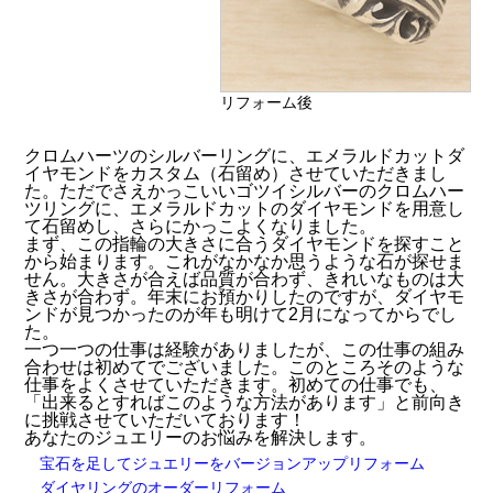
リフォーム後
クロムハーツのシルバーリングに、エメラルドカットダ
イヤモンドをカスタム（石留め）させていただきまし
た。ただでさえかっこいいゴツイシルバーのクロムハー
ツリングに、エメラルドカットのダイヤモンドを用意し
て石留めし、さらにかっこよくなりました。
まず、この指輪の大きさに合うダイヤモンドを探すこと
から始まります。これがなかなか思うような石が探せま
せん。大きさが合えば品質が合わず、きれいなものは大
きさが合わず。年末にお預かりしたのですが、ダイヤモ
ンドが見つかったのが年も明けて2月になってからでし
た。
一つ一つの仕事は経験がありましたが、この仕事の組み
合わせは初めてでございました。このところそのような
仕事をよくさせていただきます。初めての仕事でも、
「出来るとすればこのような方法があります」と前向き
に挑戦させていただいております！
あなたのジュエリーのお悩みを解決します。
宝石を足してジュエリーをバージョンアップリフォーム
ダイヤリングのオーダーリフォーム