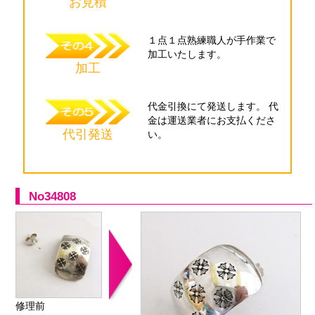
お見積
１点１点
熟練職人が
手作業で
加工
いたします。
加工
代金引換にて
発送します。
代
金は運送業者に
お支払くださ
代引発送
い。
No34808
修理前