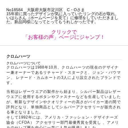
No18584 大阪府大阪市淀川区 C・Oさま
15年前に買ったデザインが気に入っていたリングの石が取れ、
いはらさん（ホームページを見て）に修理をしていただきまし
た。新品同様になってとってもうれしかったです。
クリックで
「お客様の声」ページにジャンプ！
クロムハーツ
クロムハーツについて
クロムハーツは1988年10月、クロムハーツの現在のデザイナ
ー兼オーナーであるリチャード・スタークと、ジョン・バウマ
ン、 レナード・カムホートの3人により設立されたブランドで
す。
当初はレザーウエアの製作から始まり、シルバー製品はレザー
ウエアに使用するボタンやファスナーなどを生産していました
が、斬新なデザインやクオリティーの高さがバイカー達の間で
評判となり、単独商品としてシルバーアクセサリーが販売され
る事となりました。
そして1992年には、アメリカ・ファッション・デザイナーズ
協会（CFDA） アクセサリー部門最優秀賞を受賞し 、アメリ
カのセレブ層を中心に一気に人気が爆発しました。