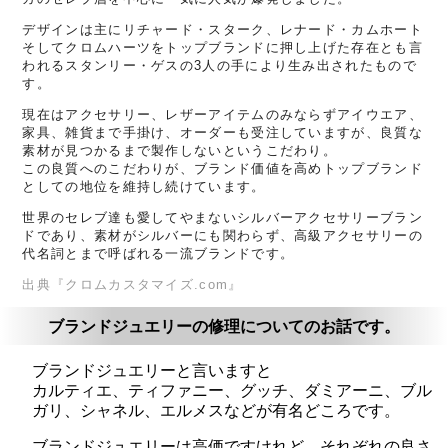
デザインは主にリチャード・スターク、レナード・カムホート
そしてクロムハーツをトップブランドに押し上げた存在とも言
われるスタンリー・ゲスの3人の手により生み出されたもので
す。
現在はアクセサリー、レザーアイテムのみならずアイウエア、
家具、雑貨まで手掛け、オーダーも受注していますが、良質な
素材が見つかるまで製作しないというこだわり。
この良質へのこだわりが、ブランド価値を高めトップブランド
としての地位を維持し続けています。
世界のセレブ達も愛してやまないシルバーアクセサリーブラン
ドであり、素材がシルバーにも関わらず、高級アクセサリーの
代名詞とまで呼ばれる一流ブランドです。
出典『クロムカスタマイズ.com』
ブランドジュエリーの修理についてのお話です。
ブランドジュエリーと言いますと
カルティエ、ティファニー、グッチ、ダミアーニ、ブル
ガリ、シャネル、エルメスなどが有名どころです。
ブランドジュエリーは高価ですけれど、それぞれの良さ