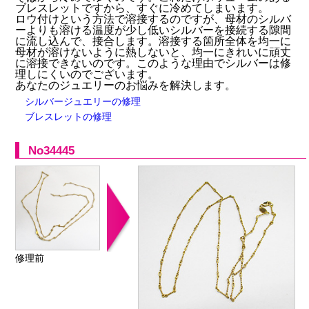
ブレスレットですから、すぐに冷めてしまいます。
ロウ付けという方法で溶接するのですが、母材のシルバ
ーよりも溶ける温度が少し低いシルバーを接続する隙間
に流し込んで、接合します。溶接する箇所全体を均一に
母材が溶けないように熱しないと、均一にきれいに頑丈
に溶接できないのです。このような理由でシルバーは修
理しにくいのでございます。
あなたのジュエリーのお悩みを解決します。
シルバージュエリーの修理
ブレスレットの修理
No34445
修理前