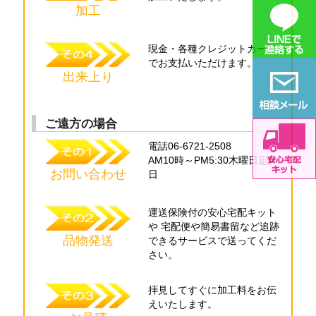
加工
現金・各種
クレジットカード
でお支払いただけます。
出来上り
ご遠方の場合
電話06-6721-2508
AM10時～PM5:30木曜日定休
お問い合わせ
日
運送保険付の
安心宅配キット
や
宅配便や簡易書留
など追跡
品物発送
できる
サービスで送ってくだ
さい。
拝見してすぐに
加工料をお伝
え
いたします。