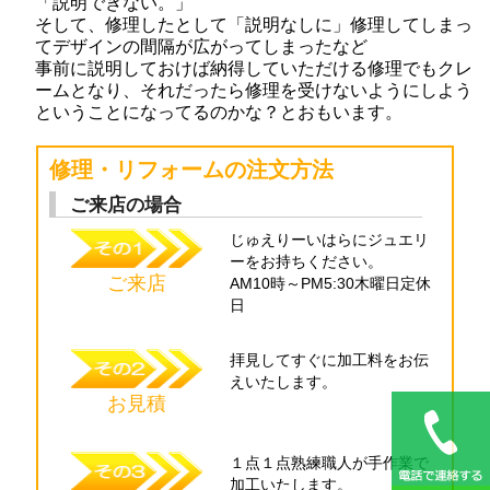
「説明できない。」
そして、修理したとして「説明なしに」修理してしまっ
てデザインの間隔が広がってしまったなど
事前に説明しておけば納得していただける修理でもクレ
ームとなり、それだったら修理を受けないようにしよう
ということになってるのかな？とおもいます。
修理・リフォームの注文方法
ご来店の場合
じゅえりーいはらに
ジュエリ
ーを
お持ちください。
ご来店
AM10時～PM5:30木曜日定休
日
拝見してすぐに
加工料をお伝
え
いたします。
お見積
１点１点
熟練職人が
手作業で
加工
いたします。