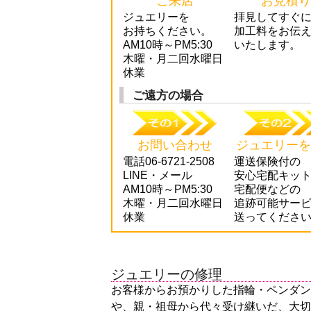
ご来店
お見積り
ジュエリーを
拝見してすぐ
お持ちください。
加工料をお伝
AM10時～PM5:30
いたします。
木曜・月二回水曜日
休業
ご遠方の場合
お問い合わせ
ジュエリーを
電話06-6721-2508
運送保険付の
LINE・メール
安心宅配キッ
AM10時～PM5:30
宅配便などの
木曜・月二回水曜日
追跡可能サー
休業
送ってくださ
ジュエリーの修理
お客様からお預かりした指輪・ペンダン
や、親・祖母から代々受け継いだ、大切