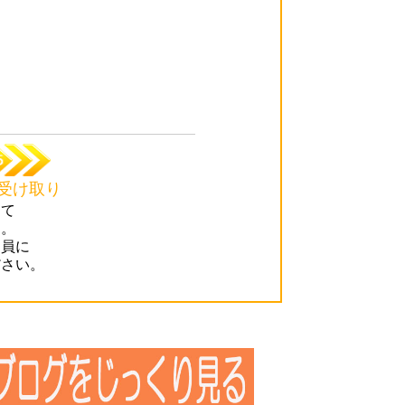
受け取り
にて
す。
達員に
ださい。