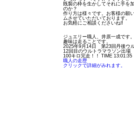
既製の枠を生かしてそれに手を
のか？
作り方は様々です。お客様の願
ムさせていただいております。
お気軽にご相談くださいね!!
ジュエリー職人、井原一成です
趣味は走ることです。
2025年9月14日 第23回丹後
12回目のウルトラマラソン出場
100キロ完走！！ TIME 13:01:35
職人の走歴
クリックで詳細がみれます。