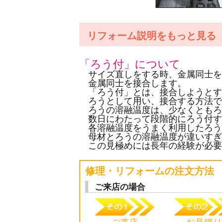
リフォーム説明をもっと見る
「ろう付」について
サイズ直しをする時、金属同士を
金属同士を接合します。
「ろう付」とは、接合しようとす
ろうとして用い、接合する方法で
ろうの溶融温度は、少なくともろ
数日にわたって段階的にろう付す
各溶融温度をうまく利用したろう
母材とろうの溶融温度が違いすぎ
この見極めには長年の経験が必要
修理・リフォームの注文方法
ご来店の場合