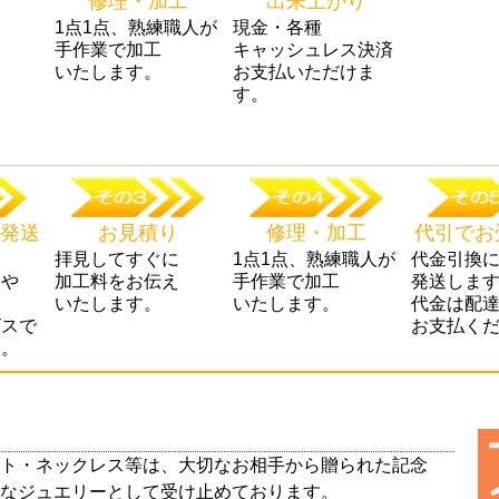
修理・加工
出来上がり
に
1点1点、熟練職人が
現金・各種
え
手作業で加工
キャッシュレス決済
いたします。
お支払いただけま
す。
発送
お見積り
修理・加工
代引でお
拝見してすぐに
1点1点、熟練職人が
代金引換
トや
加工料をお伝え
手作業で加工
発送しま
いたします。
いたします。
代金は配
ビスで
お支払く
い。
ト・ネックレス等は、大切なお相手から贈られた記念
なジュエリーとして受け止めております。