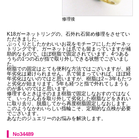
修理後
K18ガーネットリングの、石外れ石留め修理をさせてい
ただきました。
ぷっくりとしたかわいいお花をモチーフにしたガーネッ
トリングです。ガーネットは爪でも留まっていますが補
助的なもので、ほぼ樹脂で固定されています。4つある
うちの1つの石が指で取り外しできる状態でございまし
た。
樹脂での固定はとても便利な方法ではございますが、経
年劣化は避けられません。爪で留まっていれば、ほぼ経
年劣化はないのではと思いますが、樹脂は2～3年もたつ
と劣化が始まります。5年も経つと指で外れてしまうも
のが多いのではと思います。
修理するときはそのまま樹脂で固定しなおすのではなく
て、いったん石を取り外して劣化した樹脂などをきれい
に取り去り、脱脂してから再度樹脂固定しなおします。
このようなかわいらしい指輪こそ、定期的な点検が必要
でございます。
あなたのジュエリーのお悩みを解決します。
No34489