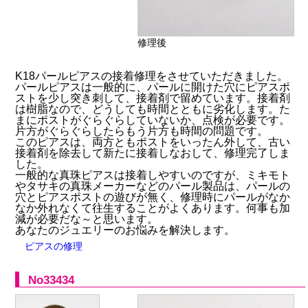
修理後
K18パールピアスの接着修理をさせていただきました。
パールピアスは一般的に、パールに開けた穴にピアスポ
ストを少し突き刺して、接着剤で留めています。接着剤
は樹脂なので、どうしても時間とともに劣化します。た
まにポストがぐらぐらしていないか、点検が必要です。
片方がぐらぐらしたらもう片方も時間の問題です。
このピアスは、両方ともポストをいったん外して、古い
接着剤を除去して新たに接着しなおして、修理完了しま
した。
一般的な真珠ピアスは接着しやすいのですが、ミキモト
やタサキの真珠メーカーなどのパール製品は、パールの
穴とピアスポストの遊びが無く、修理時にパールがなか
なか外れなくて往生することがよくあります。何事も加
減が必要だな～と思います。
あなたのジュエリーのお悩みを解決します。
ピアスの修理
No33434