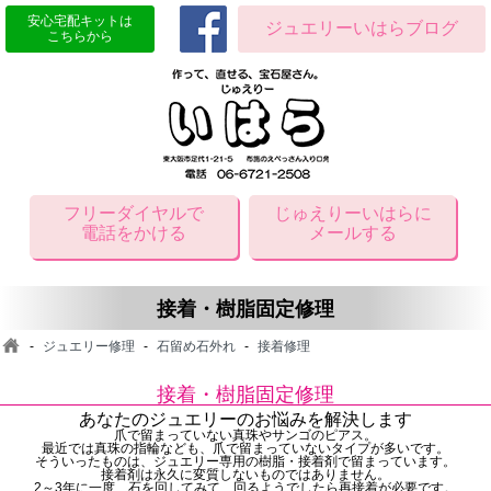
安心宅配キットは
ジュエリーいはらブログ
こちらから
フリーダイヤルで
じゅえりーいはらに
電話をかける
メールする
接着・樹脂固定修理
-
ジュエリー修理
-
石留め石外れ
-
接着修理
接着・樹脂固定修理
あなたのジュエリーのお悩みを解決します
爪で留まっていない真珠やサンゴのピアス。
最近では真珠の指輪なども、爪で留まっていないタイプが多いです。
そういったものは、ジュエリー専用の樹脂・接着剤で留まっています。
接着剤は永久に変質しないものではありません。
2～3年に一度、石を回してみて、回るようでしたら再接着が必要です。