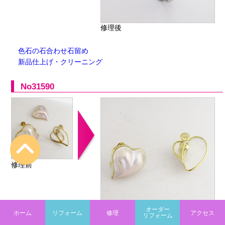
修理後
色石の石合わせ石留め
新品仕上げ・クリーニング
No31590
修理前
オーダー
ホーム
リフォーム
修理
アクセス
リフォーム
修理後