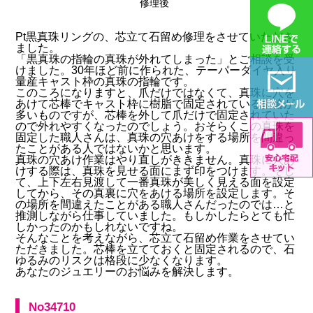
修理後
Pt黒真珠リングの、芯立て石留め修理をさせていただき
ました。
「黒真珠の指輪の真珠が外れてしまった」とご相談を受
けました。30年ほど前に作られた、テーパーダイヤ入り
量産キャスト枠の真珠の指輪です。
このころになりますと、爪だけではなくて、真珠に穴を
あけて芯棒でキャスト枠に樹脂で固定されている指輪が
多いものですが、芯棒を外して爪だけで固定されていた
ので外れやすくなったのでしょう。おそらくこの真珠を
固定した職人さんは、真珠の穴あけをする場所を間違っ
たことがある人ではないかと思います。
真珠の穴あけ作業はやり直しがききません。真珠に穴あ
けする際は、真珠を見せる面にまず印をつけます。そし
て、上下左右見渡して一番真珠が美しく見える面を設定
してから、その真裏に穴をあける場所を設定します。そ
の場所を間違えたことがある職人さんだったのでは…と
推測しながら仕事していました。もしかしたらとても忙
しかったのかもしれないですね。
そんなことを考えながら、芯立て石留め作業をさせてい
ただきました。芯棒を立てておくと固定されるので、石
ゆるみのリスクは格段に少なくなります。
あなたのジュエリーのお悩みを解決します。
No34710