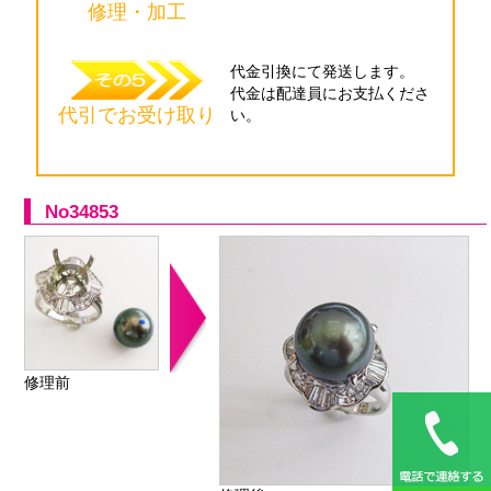
修理・加工
代金引換にて
発送します。
代金は配達員に
お支払くださ
代引でお受け取り
い。
No34853
修理前