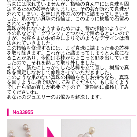
写真には取れていませんが、指輪の真ん中には真珠を固
定するための芯棒がありました。その芯が折れて真珠が
外れてしまい、芯棒は真珠の穴の中に詰まってしまいま
した。爪のない真珠の指輪は、このように樹脂で石留め
されています。
真珠が外れないようするためには、昔の指輪のように4
本の爪などで「グワシッ」とつかんで留めるといいので
すが、お客さまのお好みによりそのようなデザインは淘
汰されていきました。
この指輪を修理するには、まず真珠に詰まった金の芯棒
を取り除きます。これがまた詰まってしまうと大変にな
ることがあり、今回は芯棒がちょこっと顔を出していま
したので、それを熱して取り外しました。
そして、新たにしっかりした芯棒を立て直し、樹脂で真
珠を固定しなおして修理させていただきました。
このような爪のない真珠の指輪をもしお持ちなら、真珠
を回すように指で動かしてみてください。もし動くよう
でしたら留め直しが必要ですので、定期的に点検してみ
てくださいね。
あなたのジュエリーのお悩みを解決します。
No33955