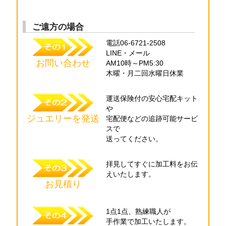
ご遠方の場合
電話06-6721-2508
LINE・メール
お問い合わせ
AM10時～PM5:30
木曜・月二回水曜日
休業
運送保険付の
安心宅配キット
や
ジュエリーを発送
宅配便などの
追跡可能サービ
スで
送ってください。
拝見してすぐに
加工料をお伝
え
いたします。
お見積り
1点1点、熟練職人が
手作業で加工
いたします。