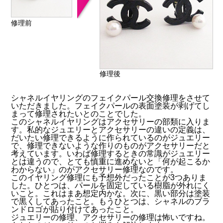
修理前
修理後
シャネルイヤリングのフェイクパール交換修理をさせて
いただきました。フェイクパールの表面塗装が剥げてし
まって修理されたいとのことでした。
このシャネルイヤリングはアクセサリーの部類に入りま
す。私的なジュエリーとアクセサリーの違いの定義は、
だいたい修理できるように作られているのがジュエリー
で、修理できないような作りのものがアクセサリーだと
考えています。いわば修理するときの常識がジュエリー
とは違うので、とても慎重に進めないと「何が起こるか
わからない」のがアクセサリー修理なのです。
このイヤリング修理にも予想外だったことが3つありま
した。ひとつは、パールを固定している樹脂が外れにく
いこと。これはまあ想定内かな。次に、黒い部分は塗装
で黒くしてあったこと。もうひとつは、シャネルのブラ
ンドロゴが貼り付けてあったこと。
ジュエリーの修理、アクセサリーの修理は怖いですね。