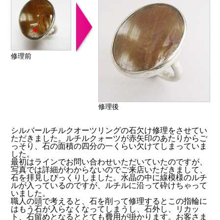
修理前
修理後
シルバールチルクオーツリングの石欠け修理をさせてい
ただきました。ルチルクォーツが赤矢印のあたりからご
っそり、石の面積の四分の一くらい欠けてしまっていま
した。
最初はラインでお問い合わせいただいていたのですが、
写真では詳細がわからないのでご来店いただきまして、
石を拝見しびっくりしました。水晶の中に線模様のルチ
ルが入っているのですが、ルチルに沿って砕けちゃって
いました。
職人の頭で考えると、石を削って修理するとこの指輪に
はもう石が入らなくなってしまうし、石外し、リカッ
ト、石留めとなるととても費用が掛かります。お客さま